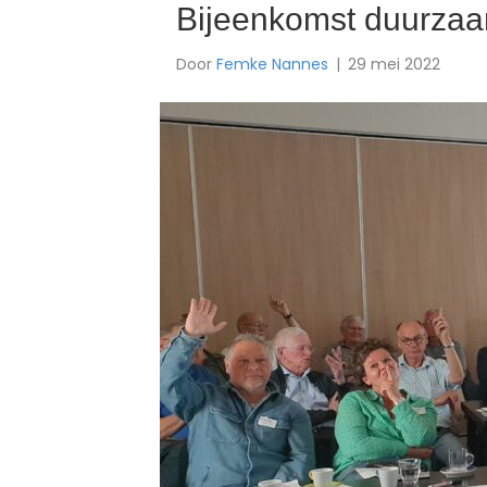
Bijeenkomst duurzaa
Door
Femke Nannes
|
29 mei 2022