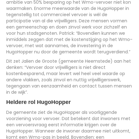
ambitie van 50% besparing op het Wmo-vervoer niet kon
waarmaken. Enorme meerwaarde van de HugoHopper in
tegenstellig tot commercieel vervoer is wél de
participatie van al die vrijwilligers. Deze mensen vormen
een gemeenschap en doen zinvol werk voor zichzelf en
voor hun stadsgenoten. Patrick: “Bovendien kunnen we
inmiddels zeggen dat met de kostenstijging op het Wmo-
vervoer, met wat aannames, de investering in de
HugoHopper nu door de gemeente wordt terugverdiend.”
Dit zet Jalien de Groote (gemeente Heemstede) aan het
denken: “Vervoer door vrijwilligers is niet direct
kostenbesparend, maar levert wel heel veel waarde op
andere vlakken, zoals zinvol en nuttig vrijwilligerswerk,
tegengaan van eenzaamheid en contact tussen mensen
in de wijk”.
Heldere rol HugoHopper
De gemeente ziet de HugoHopper als voorliggende
voorziening voor vervoer. Dat betekent dat inwoners met
een vervoersvraag eerst informatie krijgen over de
HugoHopper. Wanneer de inwoner daarmee niet uitkomt,
komt een Wmo-pas in beeld. Bovendien: een