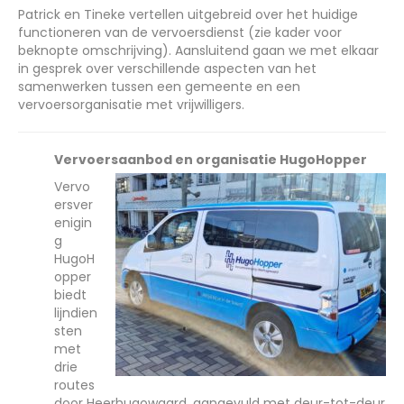
Patrick en Tineke vertellen uitgebreid over het huidige
functioneren van de vervoersdienst (zie kader voor
beknopte omschrijving). Aansluitend gaan we met elkaar
in gesprek over verschillende aspecten van het
samenwerken tussen een gemeente en een
vervoersorganisatie met vrijwilligers.
Vervoersaanbod en organisatie HugoHopper
Vervo
ersver
enigin
g
HugoH
opper
biedt
lijndien
sten
met
drie
routes
door Heerhugowaard. aangevuld met deur-tot-deur