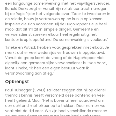
een langdurige samenwerking met het vrijwilligersvervoer.
Ronald Derks zegt er vanuit zijn rol als contractmanager
bij de RegioRijder het volgende over: “Door te investeren in
de relatie, bouw je vertrouwen op en kun je op kansen
inspelen die zich voordoen. Bij de HugoHopper zie je heel
mooi dat dit ‘m zit in simpele dingen. Gemeente en
vervoersdienst spreken elkaar heel regelmatig, het
kantoor is op loopafstand. De samenwerking is voelbaar.”
Tineke en Patrick hebben vaak gesprekken met elkaar. Je
merkt dat er veel wederzijds vertrouwen is opgebouwd.
Vanuit de groep komt de vraag of de HugoHopper niet
eigenlijk een gemeentelijke vervoersdienst is. “Nee hoor”,
lacht Tineke, “Ik heb een eigen bestuur waar ik
verantwoording aan afleg.”
Opbrengst
Paul Hulsegger (SVVIJ) zal later zeggen dat hij op allerlei
thema’s kennis heeft verzameld deze ochtend en veel
heeft geleerd. Maar “Het is bovenal heel waardevol om
een ochtend met elkaar op te trekken. Daar nemen we
vaak niet de tijd voor. We zijn heel verschillende mensen